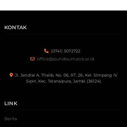
KONTAK
(0741) 3072722
office@pundisumatra.or.id
Jl. Jendral A. Thalib, No. 06, RT. 26, Kel. SImpang IV
Sipin, Kec. Telanaipura, Jambi (36124)
LINK
Berita