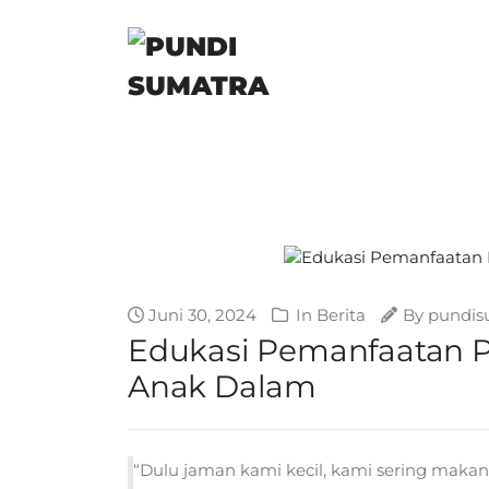
Juni 30, 2024
In
Berita
By
pundis
Edukasi Pemanfaatan 
Anak Dalam
“Dulu jaman kami kecil, kami sering makan i