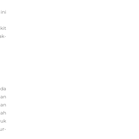
ini
kit
ak-
ada
uan
gan
lah
ruk
ur-