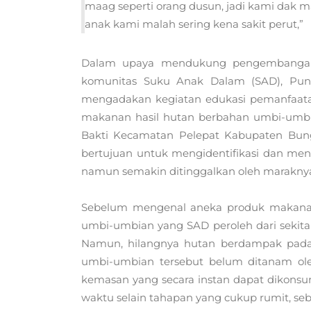
maag seperti orang dusun, jadi kami dak m
anak kami malah sering kena sakit perut,”
Dalam upaya mendukung pengembangan e
komunitas Suku Anak Dalam (SAD), Pun
mengadakan kegiatan edukasi pemanfaata
makanan hasil hutan berbahan umbi-umbia
Bakti Kecamatan Pelepat Kabupaten Bung
bertujuan untuk mengidentifikasi dan me
namun semakin ditinggalkan oleh marakny
Sebelum mengenal aneka produk makanan 
umbi-umbian yang SAD peroleh dari sekitar
Namun, hilangnya hutan berdampak pada s
umbi-umbian tersebut belum ditanam o
kemasan yang secara instan dapat dikon
waktu selain tahapan yang cukup rumit, s