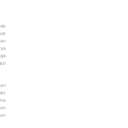
-
ada
pat
han
rya
uga
izi
ari
bi.
nis
nan
kan