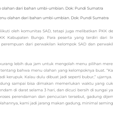
nu olahan dari bahan umbi-umbian. Dok: Pundi Sumatra
ikuti oleh komunitas SAD, tetapi juga melibatkan PKK de
PKK Kabupaten Bungo. Para peserta yang terdiri dari l
aja perempuan dari perwakilan kelompok SAD dan perwaki
 kurang lebih dua jam untuk mengolah menu pilihan mere
ita tentang bahwa menu olahan yang kelompoknya buat. “K
kerupuk. Kalau dulu dibuat jadi seperti bubur,” ujarnya. 
adung sampai bisa dimakan memerlukan waktu yang cu
ndam di darat selama 3 hari, dan dicuci bersih di sungai y
 proses perendaman dan pencucian tersebut, gadung dije
olahannya, kami jadi jarang makan gadung, minimal semin