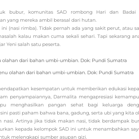
ntuk bubur, komunitas SAD rombong Hari dan Badai 
n yang mereka ambil berasal dari hutan.
ni (nasi rimba). Tidak pernah ada yang sakit perut, atau sa
asalah kalau makan cuma sekali sehari. Tapi sekarang an
ar Yeni salah satu peserta.
nu olahan dari bahan umbi-umbian. Dok: Pundi Sumatra
a mendapatkan kesempatan untuk memberikan edukasi kep
alam penyampaiannya, Darmalita mengapresiasi kemamp
 menghasilkan pangan sehat bagi keluarga den
sini pasti paham bahwa bana, gadung, serta ubi yang kita o
 nasi. Artinya jika tidak makan nasi, tidak berdampak bu
anjurkan kepada kelompok SAD ini untuk menambahkan say
 untuk melengkapi sumber asupan gizi.