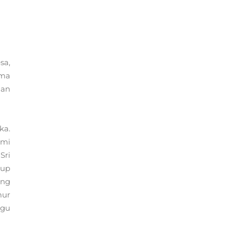
sa,
ima
lan
ka.
ami
Sri
kup
ang
mur
ggu