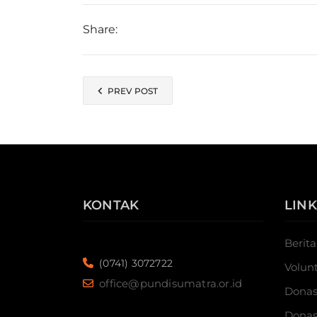
Share:
PREV POST
KONTAK
LINK
Berita
(0741) 3072722
Volun
office@pundisumatra.or.id
Donas
Donas